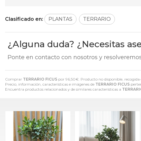
Clasificado en:
PLANTAS
TERRARIO
¿Alguna duda? ¿Necesitas as
Ponte en contacto con nosotros y resolveremos
Comprar
TERRARIO FICUS
por
96,50
€
. Producto no disponible, recogida 
Precio, información, características e imágenes de
TERRARIO FICUS
perten
Encuentra productos relacionados y de similares características a
TERRARI