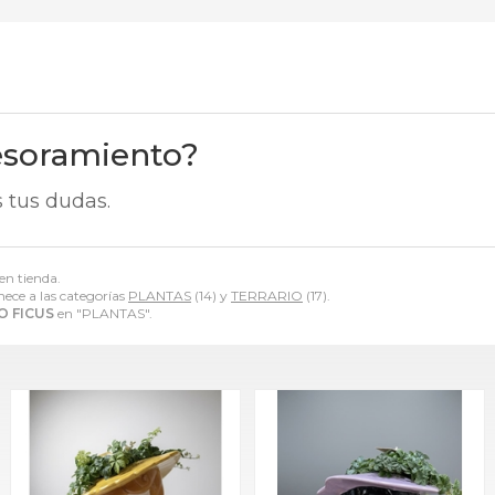
esoramiento?
 tus dudas.
en tienda.
ece a las categorías
PLANTAS
(14) y
TERRARIO
(17).
O FICUS
en "PLANTAS".