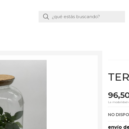
Buscar
TER
96,5
La modalidad
NO DISP
envío d