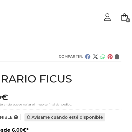
0
COMPARTIR:
RARIO FICUS
0
€
 de
envío
puede variar el importe final del pedido.
ONIBLE
Avísame cuándo esté disponible
esde
6,00
€
*