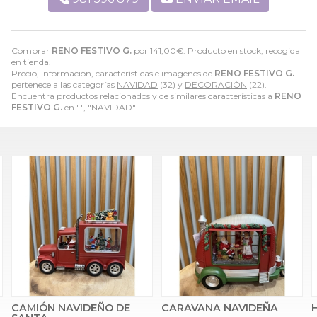
Comprar
RENO FESTIVO G.
por
141,00
€
. Producto en stock, recogida
en tienda.
Precio, información, características e imágenes de
RENO FESTIVO G.
pertenece a las categorías
NAVIDAD
(32) y
DECORACIÓN
(22).
Encuentra productos relacionados y de similares características a
RENO
FESTIVO G.
en ".", "NAVIDAD".
 DE
CARAVANA NAVIDEÑA
HADA