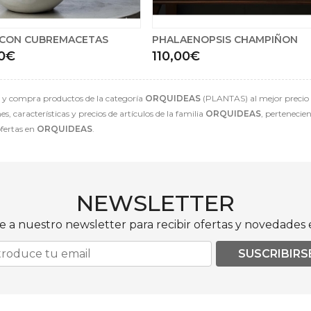
 CON CUBREMACETAS
PHALAENOPSIS CHAMPIÑON
60€
110,00€
y compra productos de la categoría
ORQUIDEAS
(PLANTAS) al mejor precio e
, características y precios de artículos de la familia
ORQUIDEAS
, pertenecie
ofertas en
ORQUIDEAS
.
NEWSLETTER
e a nuestro newsletter para recibir ofertas y novedades e
SUSCRIBIRS