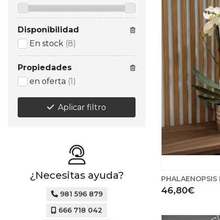
Disponibilidad
En stock
(8)
Propiedades
en oferta
(1)
Aplicar filtro
¿Necesitas ayuda?
PHALAENOPSIS
46,80€
981 596 879
666 718 042