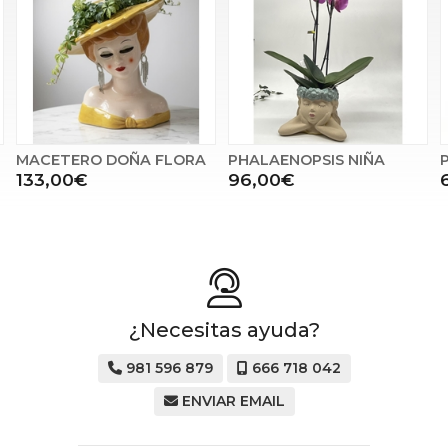
FLORA
PHALAENOPSIS NIÑA
PHALAENOPSIS PICA
96,00€
68,00€
¿Necesitas ayuda?
981 596 879
666 718 042
ENVIAR EMAIL