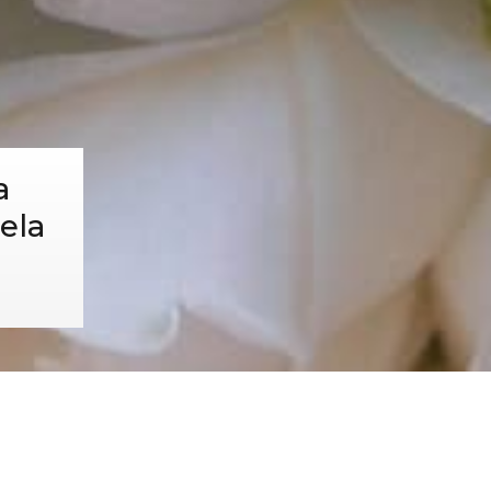
a
ela