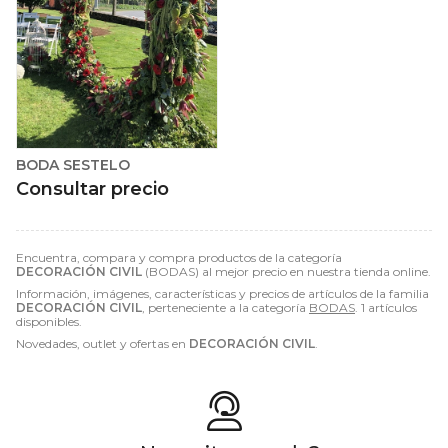
BODA SESTELO
Consultar precio
Encuentra, compara y compra productos de la categoría
DECORACIÓN CIVIL
(BODAS) al mejor precio en nuestra tienda online.
Información, imágenes, características y precios de artículos de la familia
DECORACIÓN CIVIL
, perteneciente a la categoría
BODAS
. 1 artículos
disponibles.
Novedades, outlet y ofertas en
DECORACIÓN CIVIL
.