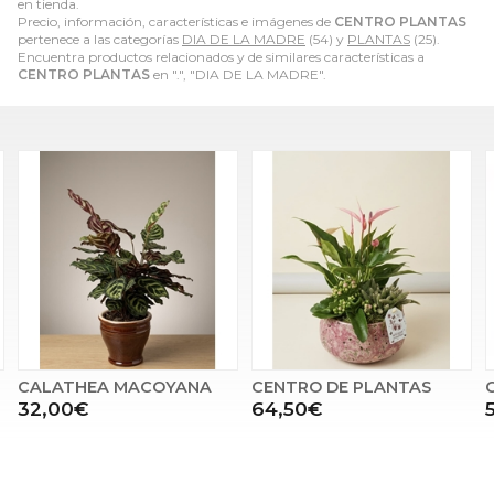
en tienda.
Precio, información, características e imágenes de
CENTRO PLANTAS
pertenece a las categorías
DIA DE LA MADRE
(54) y
PLANTAS
(25).
Encuentra productos relacionados y de similares características a
CENTRO PLANTAS
en ".", "DIA DE LA MADRE".
A
CENTRO DE PLANTAS
CENTRO PLANTAS
64,50€
54,00€