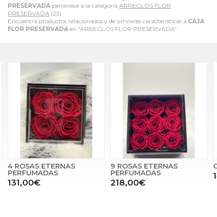
PRESERVADA
pertenece a la categoría
ARREGLOS FLOR
PRESERVADA
(23).
Encuentra productos relacionados y de similares características a
CAJA
FLOR PRESERVADA
en "ARREGLOS FLOR PRESERVADA".
ETERNAS
9 ROSAS ETERNAS
CAJA FLOR P
AS
PERFUMADAS
142,00€
218,00€