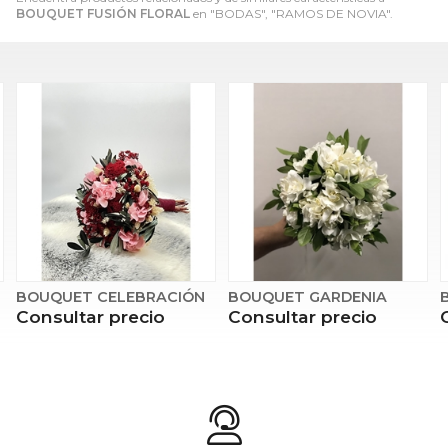
BOUQUET FUSIÓN FLORAL
en "BODAS", "RAMOS DE NOVIA".
ET CELEBRACIÓN
BOUQUET GARDENIA
BOUQUET 
tar precio
Consultar precio
Consulta