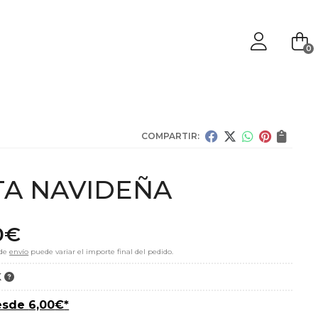
0
COMPARTIR:
A NAVIDEÑA
0
€
 de
envío
puede variar el importe final del pedido.
K
esde
6,00
€
*