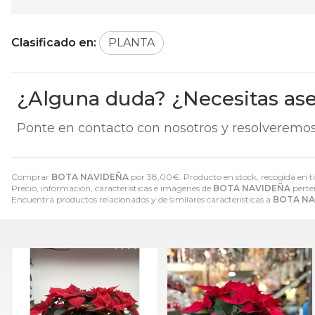
Clasificado en:
PLANTA
¿Alguna duda? ¿Necesitas as
Ponte en contacto con nosotros y resolveremos
Comprar
BOTA NAVIDEÑA
por
38,00
€
. Producto en stock, recogida en t
Precio, información, características e imágenes de
BOTA NAVIDEÑA
perte
Encuentra productos relacionados y de similares características a
BOTA NA