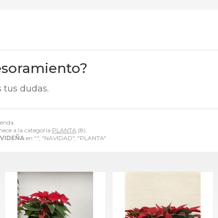
esoramiento?
 tus dudas.
ienda.
nece a la categoría
PLANTA
(8).
VIDEÑA
en ".", "NAVIDAD", "PLANTA".