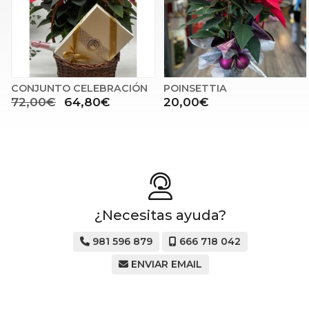
CONJUNTO CELEBRACIÓN
POINSETTIA
72,00€
64,80€
20,00€
¿Necesitas ayuda?
981 596 879
666 718 042
ENVIAR EMAIL