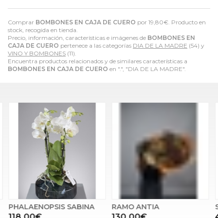
Comprar
BOMBONES EN CAJA DE CUERO
por
19,80
€
. Producto en
stock, recogida en tienda.
Precio, información, características e imágenes de
BOMBONES EN
CAJA DE CUERO
pertenece a las categorías
DIA DE LA MADRE
(54) y
VINO Y BOMBONES
(11).
Encuentra productos relacionados y de similares características a
BOMBONES EN CAJA DE CUERO
en ".", "DIA DE LA MADRE".
PHALAENOPSIS SABINA
RAMO ANTIA
118,00€
130,00€